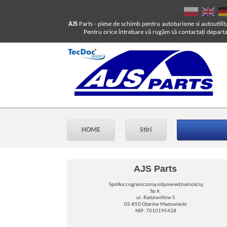
AJS
Parts
- piese de schimb pentru autoturisme si autoutilit
Pentru orice întrebare vă rugăm să contactaţi departam
HOME
Stiri
AJS Parts
Spółka z ograniczoną odpowiedzialnością
Sp.k.
ul. Radziwiłłów 5
05-850 Ożarów Mazowiecki
NIP: 7010195428