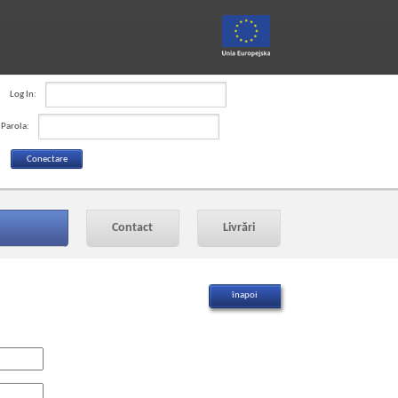
Log In:
Parola:
Contact
Livrări