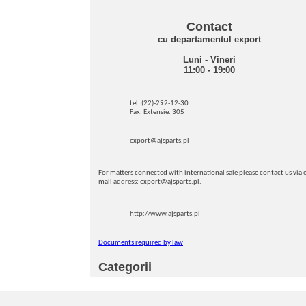
Contact
cu departamentul export
Luni - Vineri
11:00 - 19:00
tel. (22)-292-12-30
Fax: Extensie: 305
export@ajsparts.pl
For matters connected with international sale please contact us via e
mail address: export@ajsparts.pl.
http://www.ajsparts.pl
Documents required by law
Categorii