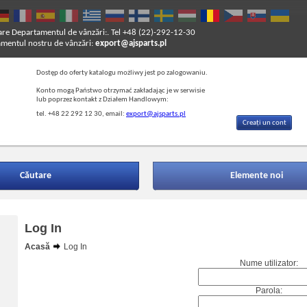
are
Departamentul de vânzări:. Tel +48 (22)-292-12-30
entul nostru de vânzări:
export@ajsparts.pl
Dostęp do oferty katalogu możliwy jest po zalogowaniu.
Konto mogą Państwo otrzymać zakładając je w serwisie
lub poprzez kontakt z Działem Handlowym:
tel. +48 22 292 12 30, email:
export@ajsparts.pl
Creați un cont
Căutare
Elemente noi
Log In
Acasă
Log In
Nume utilizator:
Parola: