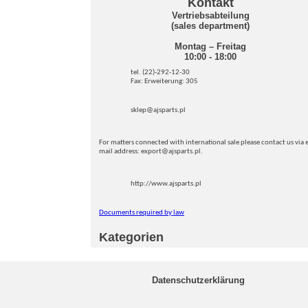
Kontakt
Vertriebsabteilung
(sales department)
Montag – Freitag
10:00 - 18:00
tel. (22)-292-12-30
Fax: Erweiterung: 305
sklep@ajsparts.pl
For matters connected with international sale please contact us via e
mail address: export@ajsparts.pl.
http://www.ajsparts.pl
Documents required by law
Kategorien
Datenschutzerklärung