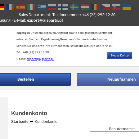
Sales Department: Telefonnummer: +48 (22)-292-12-30
ung - E-Mail:
export@ajsparts.pl
Zugang zu unserem digitalen Angebot sowie dem gesamten Sortiment,
erhalten Sie nach Registrierung Ihres persönlichen Kundenkontos.
Senden Sie uns bitte Ihre Firmendaten, sowie die aktuelle USt-IdNr. zu.
Tel.: +48 (22) 292 12 30
Neues Konto
E-Mail:
export@ajsparts.pl
Bestellen
Neuaufnahmen
Kundenkonto
Startseite
Kundenkonto
Benutzername: