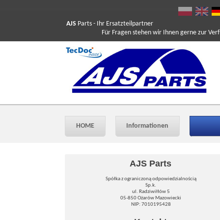
AJS
Parts
- Ihr Ersatzteilpartner
Für Fragen stehen wir Ihnen gerne zur Verfüg
HOME
Informationen
AJS Parts
Spółka z ograniczoną odpowiedzialnością
Sp.k.
ul. Radziwiłłów 5
05-850 Ożarów Mazowiecki
NIP: 7010195428