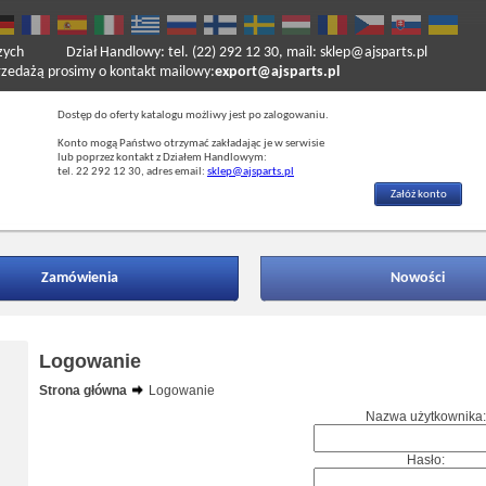
zych
Dział Handlowy: tel. (22) 292 12 30, mail: sklep@ajsparts.pl
ażą prosimy o kontakt mailowy:
export@ajsparts.pl
Dostęp do oferty katalogu możliwy jest po zalogowaniu.
Konto mogą Państwo otrzymać zakładając je w serwisie
lub poprzez kontakt z Działem Handlowym:
tel. 22 292 12 30, adres email:
sklep@ajsparts.pl
Załóż konto
Zamówienia
Nowości
Logowanie
Strona główna
Logowanie
Nazwa użytkownika:
Hasło: