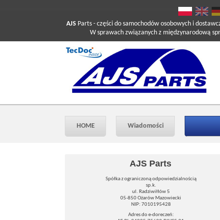
AJS
Parts
- części do samochodów osobowych i dostawc
W sprawach związanych z międzynarodową sprzed
HOME
Wiadomości
AJS Parts
Spółka z ograniczoną odpowiedzialnością
sp.k.
ul. Radziwiłłów 5
05-850 Ożarów Mazowiecki
NIP: 7010195428
Adres do e-doreczeń: