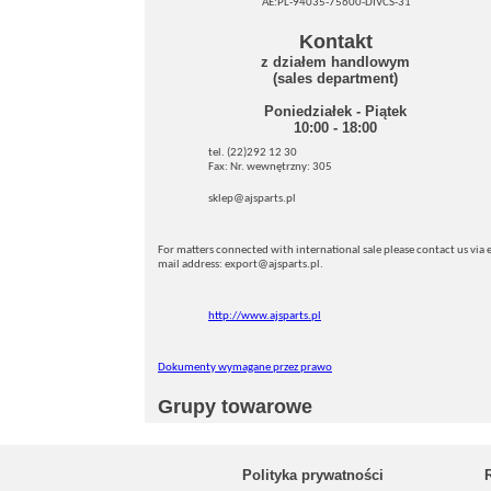
AE:PL-94035-75600-DIVCS-31
Kontakt
z działem handlowym
(sales department)
Poniedziałek - Piątek
10:00 - 18:00
tel. (22)292 12 30
Fax: Nr. wewnętrzny: 305
sklep@ajsparts.pl
For matters connected with international sale please contact us via e
mail address: export@ajsparts.pl.
http://www.ajsparts.pl
Dokumenty wymagane przez prawo
Grupy towarowe
Polityka prywatności