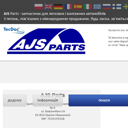
AJS
Parts
- запчастини для легкових і вантажних автомобілів
З питань, пов'язаних з міжнародними продажами, будь ласка, зв'яжітьс
Access to our of
To become a reg
our sales depa
or click “New 
AJS Parts
додому
Інформація
пошук
Spółka z ograniczoną odpowiedzialnością
Sp.k.
ul. Radziwiłłów 5A
05-850 Ożarów Mazowiecki
NIP: 7010195428