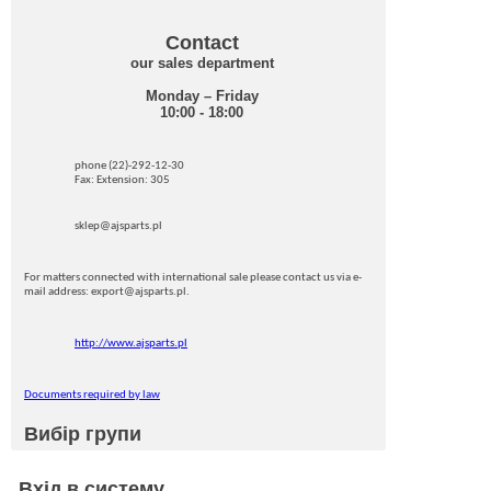
Contact
our sales department
Monday – Friday
10:00 - 18:00
phone (22)-292-12-30
Fax: Extension: 305
sklep@ajsparts.pl
For matters connected with international sale please contact us via e-
mail address: export@ajsparts.pl.
http://www.ajsparts.pl
Documents required by law
Вибір групи
Вхід в систему