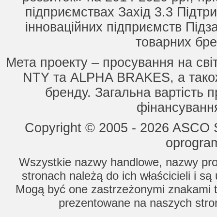
підприємствах Захід 3.3 Підтри
інноваційних підприємств Підз
товарних бре
Мета проекту – просування на сві
NTY та ALPHA BRAKES, а також
бренду. Загальна вартість п
фінансування
Copyright © 2005 - 2026 ASCO Sy
oprogram
Wszystkie nazwy handlowe, nazwy prod
stronach należą do ich właścicieli i s
Mogą być one zastrzeżonymi znakami to
prezentowane na naszych stron