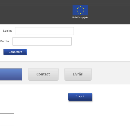
Log In:
Parola:
Contact
Livrări