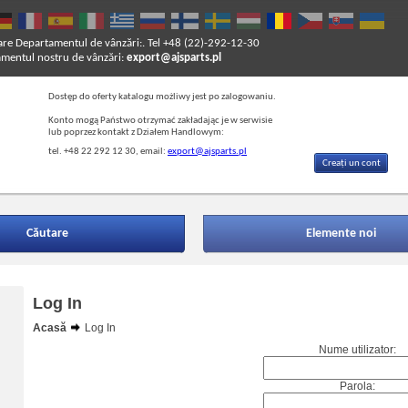
are
Departamentul de vânzări:. Tel +48 (22)-292-12-30
entul nostru de vânzări:
export@ajsparts.pl
Dostęp do oferty katalogu możliwy jest po zalogowaniu.
Konto mogą Państwo otrzymać zakładając je w serwisie
lub poprzez kontakt z Działem Handlowym:
tel. +48 22 292 12 30, email:
export@ajsparts.pl
Creați un cont
Căutare
Elemente noi
Log In
Acasă
Log In
Nume utilizator:
Parola: