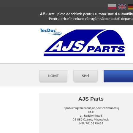
AJS
Parts
- piese de schimb pentru autoturisme si autoutilit
Pentru orice întrebare vă rugăm să contactaţi departam
HOME
Stiri
AJS Parts
Spółka z ograniczoną odpowiedzialnością
Sp.k.
ul. Radziwiłłów 5
05-850 Ożarów Mazowiecki
NIP: 7010195428