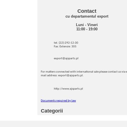
Contact
cu departamentul export
Luni - Vineri
11:00 - 19:00
tel. (22)-292-12-30
Fax: Extensie: 305
export@ajsparts.pl
For matters connected with international sale please contact us via e
mail address: export@ajsparts.pl.
http://www.ajsparts.pl
Documents required by law
Categorii