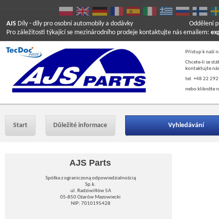
AJS
Díly
- díly pro osobní automobily a dodávky
Oddělení p
Pro záležitosti týkající se mezinárodního prodeje kontaktujte nás emailem:
ex
Přístup k naší 
Chcete-li se st
kontaktujte nás
tel. +48 22 292
nebo klikněte n
Start
Důležité informace
Vyhledávání
AJS Parts
Spółka z ograniczoną odpowiedzialnością
Sp.k.
ul. Radziwiłłów 5A
05-850 Ożarów Mazowiecki
NIP: 7010195428