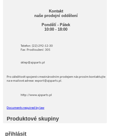
Kontakt
naše prodejní oddělení
Pondělí - Pátek
10:00 - 18:00
Telefon: (22)-292-12-30
Fax: Prodloužení: 305
sklep@ajsparts.pl
Pro záležitosti spojené s mezinárodním prodejem nás prosím kontaktujte
na e-mailové adrese: export@ajsparts.pl.
http://www.ajsparts.pl
Documents required by law
Produktové skupiny
přihlásit