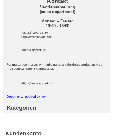
Kontakt
Vertriebsabteilung
(sales department)
Montag – Freitag
10:00 - 18:00
tel. (22)-292-12-30
Fax: Erweiterung: 305
sklep@ajsparts.pl
For matters connected with international sale please contact us via e-
mail address: export@ajsparts.pl.
http://www.ajsparts.pl
Documents required by law
Kategorien
Kundenkonto