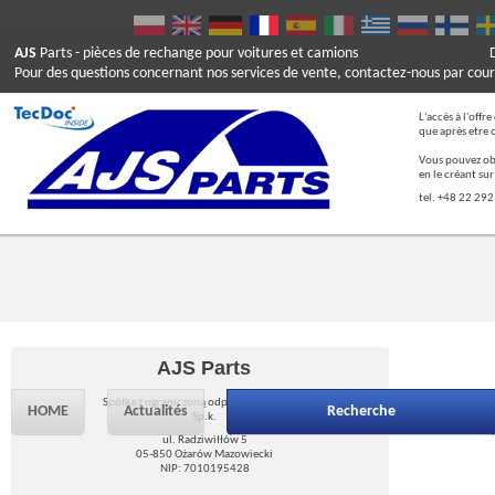
AJS
Parts
- pièces de rechange pour voitures et camions
Pour des questions concernant nos services de vente, contactez-nous par cour
L'accès à l'offr
que après etre 
Vous pouvez ob
en le créant su
tel. +48 22 292
AJS Parts
Spółka z ograniczoną odpowiedzialnością
HOME
Actualités
Recherche
Sp.k.
ul. Radziwiłłów 5
05-850 Ożarów Mazowiecki
NIP: 7010195428