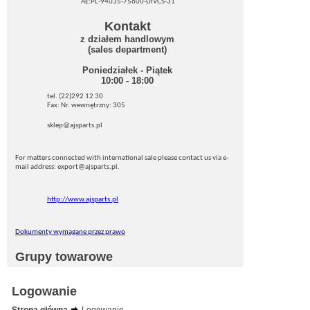
AE:PL-94035-75600-DIVCS-31
Kontakt
z działem handlowym
(sales department)
Poniedziałek - Piątek
10:00 - 18:00
tel. (22)292 12 30
Fax: Nr. wewnętrzny: 305
sklep@ajsparts.pl
For matters connected with international sale please contact us via e-
mail address: export@ajsparts.pl.
http://www.ajsparts.pl
Dokumenty wymagane przez prawo
Grupy towarowe
Logowanie