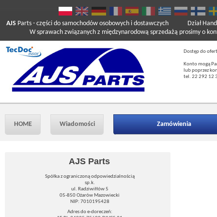
AJS
Parts
- części do samochodów osobowych i dostawczych
Dział Hand
W sprawach związanych z międzynarodową sprzedażą prosimy o kont
Dostęp do ofer
Konto mogą Pań
lub poprzez ko
tel. 22 292 12 
HOME
Wiadomości
Zamówienia
AJS Parts
Spółka z ograniczoną odpowiedzialnością
sp.k.
ul. Radziwiłłów 5
05-850 Ożarów Mazowiecki
NIP: 7010195428
Adres do e-doreczeń: