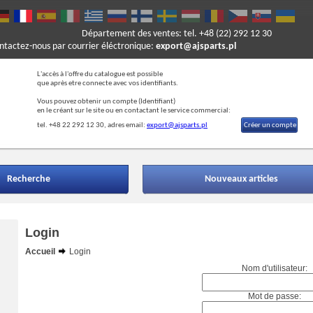
Département des ventes: tel. +48 (22) 292 12 30
ontactez-nous par courrier éléctronique:
export@ajsparts.pl
L'accès à l'offre du catalogue est possible
que après etre connecte avec vos identifiants.
Vous pouvez obtenir un compte (Ide
ntifiant)
en le créant sur le site ou en contactant le service commercial:
tel. +48 22 292 12 30, adres email:
export@ajsparts.pl
Créer un compte
Recherche
Nouveaux articles
Login
Accueil
Login
Nom d'utilisateur:
Mot de passe: