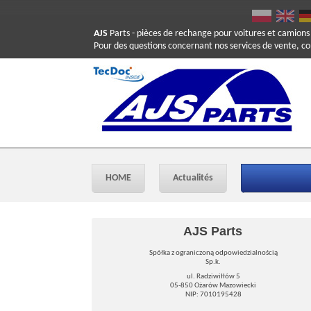
AJS
Parts
- pièces de rechange pour voitures et camions
Pour des questions concernant nos services de vente, c
HOME
Actualités
AJS Parts
Spółka z ograniczoną odpowiedzialnością
Sp.k.
ul. Radziwiłłów 5
05-850 Ożarów Mazowiecki
NIP: 7010195428