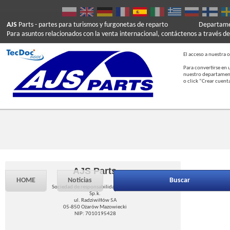
AJS
Parts
- partes para turismos y furgonetas de reparto
Departamen
Para asuntos relacionados con la venta internacional, contáctenos a través de
El acceso a nuestra o
Para convertirse en 
nuestro departament
o click “Crear cuent
AJS Parts
HOME
Noticias
Buscar
Sociedad de responsabilidad limitada
Sp.k.
ul. Radziwiłłów 5A
05-850 Ożarów Mazowiecki
NIP: 7010195428