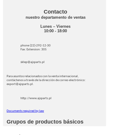
Contacto
nuestro departamento de ventas
Lunes – Viernes
10:00 - 18:00
phone (22)-292-12-30
Fax: Extension: 305
sklep@ajsparts.pl
Para asuntos relacionados con la venta internacional,
contáctenos a través de la dirección de correo electrónico:
export@ajsparts.pl.
http://www.ajsparts.pl
Documents required by law
Grupos de productos básicos