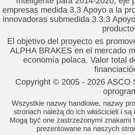
Inteligente para 2014-2020, eje p
empresas medida 3.3 Apoyo a la pro
innovadoras submedida 3.3.3 Apoyo
productos
El objetivo del proyecto es promo
ALPHA BRAKES en el mercado mun
economía polaca. Valor total d
financiaci
Copyright © 2005 - 2026 ASCO Sy
oprogram
Wszystkie nazwy handlowe, nazwy prod
stronach należą do ich właścicieli i s
Mogą być one zastrzeżonymi znakami to
prezentowane na naszych stron