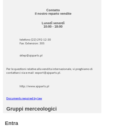
Contatto
il nostro reparto vendite
Lunedì venerdì
10:00 - 18:00
telefono (22)-292-12-30
Fax: Extension: 305
sklep@ajsparts.pl
Per le questioni relative alla vendita internazionale, vi preghiamo di
contattarci via e-mail: export@ajsparts.pl.
http://www.ajsparts.pl
Documents required by law
Gruppi merceologici
Entra