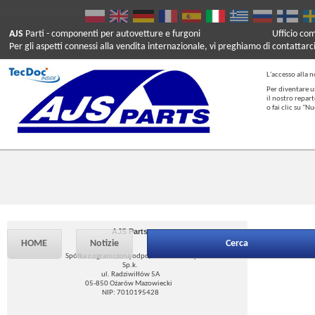
AJS
Parti
- componenti per autovetture e furgoni
Ufficio co
Per gli aspetti connessi alla vendita internazionale, vi preghiamo di contattarc
L'accesso alla n
Per diventare u
il nostro repar
o fai clic su "
AJS Parts
HOME
Notizie
Cerca
Spółka z ograniczoną odpowiedzialnością
Sp.k.
ul. Radziwiłłów 5A
05-850 Ożarów Mazowiecki
NIP: 7010195428