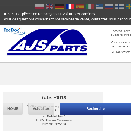
AJS
Parts
- pièces de rechange pour voitures et camions
Pour des questions concernant nos services de vente, contactez-nous par cour
L'accès à l'offr
que après etre 
Vous pouvez ob
en le créant su
tel. +48 22 292
AJS Parts
Spółka z ograniczoną odpowiedzialnością
HOME
Actualités
Recherche
Sp.k.
ul. Radziwiłłów 5
05-850 Ożarów Mazowiecki
NIP: 7010195428