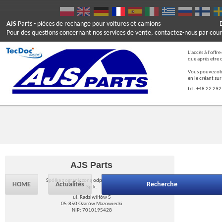
AJS
Parts
- pièces de rechange pour voitures et camions
Pour des questions concernant nos services de vente, contactez-nous par cour
L'accès à l'offr
que après etre 
Vous pouvez ob
en le créant su
tel. +48 22 292
AJS Parts
Spółka z ograniczoną odpowiedzialnością
HOME
Actualités
Recherche
Sp.k.
ul. Radziwiłłów 5
05-850 Ożarów Mazowiecki
NIP: 7010195428