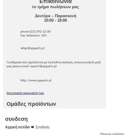
Επικοινωνία
το τμήμα πωλήσεων μας
Δευτέρα – Παρασκευή
10:00 - 18:00
phone (22)-292-12-30
Fax: Extension: 305
sklep@ajsparts.pl
Για θέματα που σχετίζονται με τη διεθνή πώληση, επικοινωνήστε μαζί
μας μέσω e-mail: export@ajsparts.pl.
http://www.ajsparts.pl
Documents required by law
Ομάδες προϊόντων
συνδεση
Αρχική σελίδα
Συνδεση
Όνομα χρήστη: