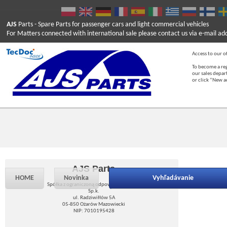
AJS
Parts
- Spare Parts for passenger cars and light commercial vehicles
For Matters connected with international sale please contact us via e-mail ad
Access to our of
To become a reg
our sales depa
or click “New 
AJS Parts
HOME
Novinka
Vyhľadávanie
Spółka z ograniczoną odpowiedzialnością
Sp.k.
ul. Radziwiłłów 5A
05-850 Ożarów Mazowiecki
NIP: 7010195428