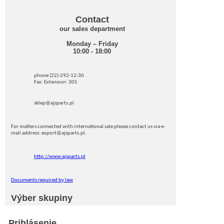
Contact
our sales department
Monday – Friday
10:00 - 18:00
phone (22)-292-12-30
Fax: Extension: 305
sklep@ajsparts.pl
For matters connected with international sale please contact us via e-
mail address: export@ajsparts.pl.
http://www.ajsparts.pl
Documents required by law
Výber skupiny
Prihlásenie