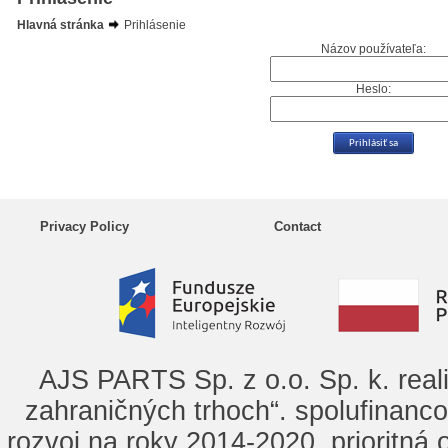
Hlavná stránka
Prihlásenie
Názov používateľa:
Heslo:
Privacy Policy
Contact
AJS PARTS Sp. z o.o. Sp. k. real
zahraničných trhoch“. spolufinanc
rozvoj na roky 2014-2020, prioritná