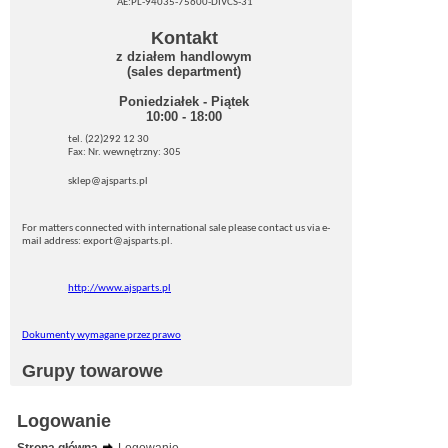
AE:PL-94035-75600-DIVCS-31
Kontakt
z działem handlowym
(sales department)
Poniedziałek - Piątek
10:00 - 18:00
tel. (22)292 12 30
Fax: Nr. wewnętrzny: 305
sklep@ajsparts.pl
For matters connected with international sale please contact us via e-
mail address: export@ajsparts.pl.
http://www.ajsparts.pl
Dokumenty wymagane przez prawo
Grupy towarowe
Logowanie