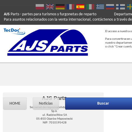
AJS
Parts
- partes para turismos y furgonetas de reparto
Departamen
Para asuntos relacionados con la venta internacional, contáctenos a través de
El acceso a nuestra o
Para convertirse en 
nuestro departament
o click “Crear cuent
AJS Parts
HOME
Noticias
Buscar
Sociedad de responsabilidad limitada
Sp.k.
ul. Radziwiłłów 5A
05-850 Ożarów Mazowiecki
NIP: 7010195428