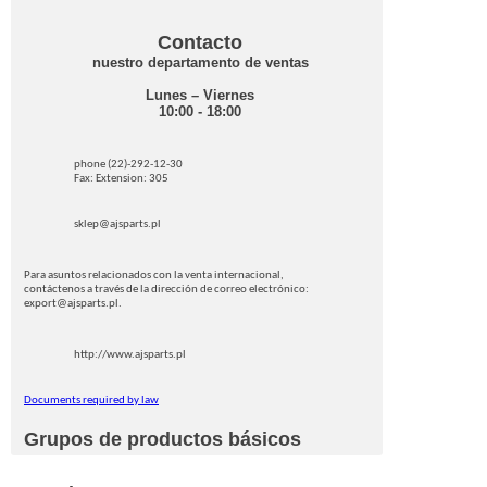
Contacto
nuestro departamento de ventas
Lunes – Viernes
10:00 - 18:00
phone (22)-292-12-30
Fax: Extension: 305
sklep@ajsparts.pl
Para asuntos relacionados con la venta internacional,
contáctenos a través de la dirección de correo electrónico:
export@ajsparts.pl.
http://www.ajsparts.pl
Documents required by law
Grupos de productos básicos