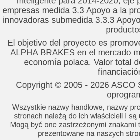
Inteligente para 2014-2020, eje p
empresas medida 3.3 Apoyo a la pro
innovadoras submedida 3.3.3 Apoyo
productos
El objetivo del proyecto es promo
ALPHA BRAKES en el mercado mun
economía polaca. Valor total d
financiaci
Copyright © 2005 - 2026 ASCO Sy
oprogram
Wszystkie nazwy handlowe, nazwy prod
stronach należą do ich właścicieli i s
Mogą być one zastrzeżonymi znakami to
prezentowane na naszych stron