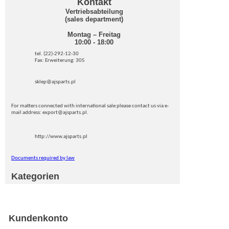
Kontakt
Vertriebsabteilung
(sales department)
Montag – Freitag
10:00 - 18:00
tel. (22)-292-12-30
Fax: Erweiterung: 305
sklep@ajsparts.pl
For matters connected with international sale please contact us via e-
mail address: export@ajsparts.pl.
http://www.ajsparts.pl
Documents required by law
Kategorien
Kundenkonto