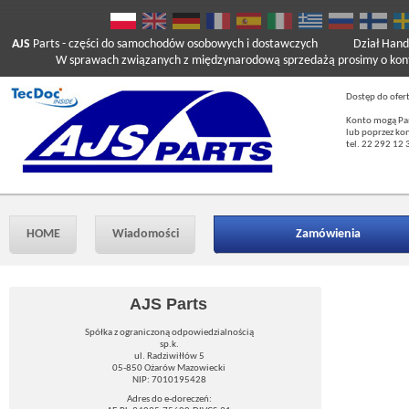
AJS
Parts
- części do samochodów osobowych i dostawczych
Dział Hand
W sprawach związanych z międzynarodową sprzedażą prosimy o kont
Dostęp do ofer
Konto mogą Pań
lub poprzez ko
tel. 22 292 12 
HOME
Wiadomości
Zamówienia
AJS Parts
Spółka z ograniczoną odpowiedzialnością
sp.k.
ul. Radziwiłłów 5
05-850 Ożarów Mazowiecki
NIP: 7010195428
Adres do e-doreczeń: