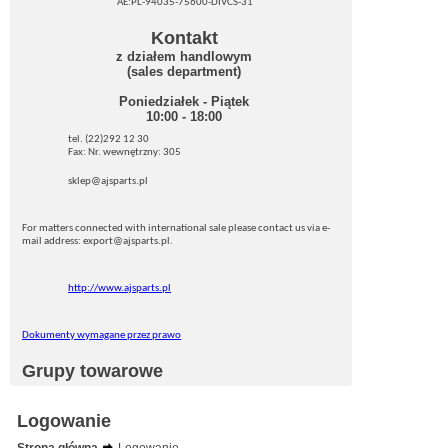
AE:PL-94035-75600-DIVCS-31
Kontakt
z działem handlowym
(sales department)
Poniedziałek - Piątek
10:00 - 18:00
tel. (22)292 12 30
Fax: Nr. wewnętrzny: 305
sklep@ajsparts.pl
For matters connected with international sale please contact us via e-
mail address: export@ajsparts.pl.
http://www.ajsparts.pl
Dokumenty wymagane przez prawo
Grupy towarowe
Logowanie