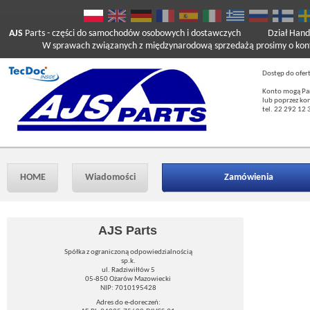
AJS
Parts
- części do samochodów osobowych i dostawczych
Dział Hand
W sprawach związanych z międzynarodową sprzedażą prosimy o kont
Dostęp do ofer
Konto mogą Pań
lub poprzez ko
tel. 22 292 12 
HOME
Wiadomości
Zamówienia
AJS Parts
Spółka z ograniczoną odpowiedzialnością
sp.k.
ul. Radziwiłłów 5
05-850 Ożarów Mazowiecki
NIP: 7010195428
Adres do e-doreczeń: