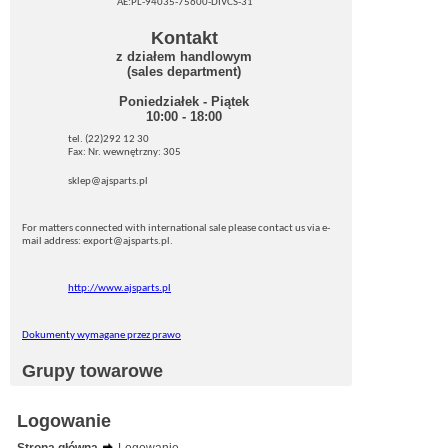
AE:PL-94035-75600-DIVCS-31
Kontakt
z działem handlowym
(sales department)
Poniedziałek - Piątek
10:00 - 18:00
tel. (22)292 12 30
Fax: Nr. wewnętrzny: 305
sklep@ajsparts.pl
For matters connected with international sale please contact us via e-
mail address: export@ajsparts.pl.
http://www.ajsparts.pl
Dokumenty wymagane przez prawo
Grupy towarowe
Logowanie