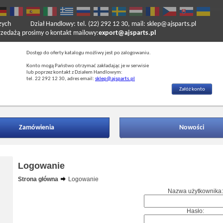
zych
Dział Handlowy: tel. (22) 292 12 30, mail: sklep@ajsparts.pl
ażą prosimy o kontakt mailowy:
export@ajsparts.pl
Dostęp do oferty katalogu możliwy jest po zalogowaniu.
Konto mogą Państwo otrzymać zakładając je w serwisie
lub poprzez kontakt z Działem Handlowym:
tel. 22 292 12 30, adres email:
sklep@ajsparts.pl
Załóż konto
Zamówienia
Nowości
Logowanie
Strona główna
Logowanie
Nazwa użytkownika:
Hasło: