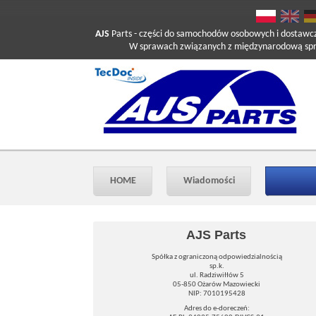
AJS
Parts
- części do samochodów osobowych i dostawc
W sprawach związanych z międzynarodową sprzed
HOME
Wiadomości
AJS Parts
Spółka z ograniczoną odpowiedzialnością
sp.k.
ul. Radziwiłłów 5
05-850 Ożarów Mazowiecki
NIP: 7010195428
Adres do e-doreczeń: