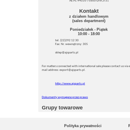
AE:PL-94035-75600-DIVCS-31
Kontakt
z działem handlowym
(sales department)
Poniedziałek - Piątek
10:00 - 18:00
tel. (22)292 12 30
Fax: Nr. wewnętrzny: 305
sklep@ajsparts.pl
For matters connected with international sale please contact us via e
mail address: export@ajsparts.pl.
http://www.ajsparts.pl
Dokumenty wymagane przez prawo
Grupy towarowe
Polityka prywatności