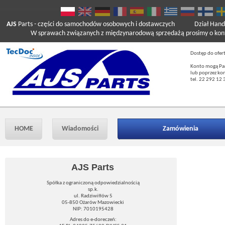
AJS
Parts
- części do samochodów osobowych i dostawczych
Dział Hand
W sprawach związanych z międzynarodową sprzedażą prosimy o kont
Dostęp do ofer
Konto mogą Pań
lub poprzez ko
tel. 22 292 12 
HOME
Wiadomości
Zamówienia
AJS Parts
Spółka z ograniczoną odpowiedzialnością
sp.k.
ul. Radziwiłłów 5
05-850 Ożarów Mazowiecki
NIP: 7010195428
Adres do e-doreczeń: