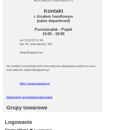
AE:PL-94035-75600-DIVCS-31
Kontakt
z działem handlowym
(sales department)
Poniedziałek - Piątek
10:00 - 18:00
tel. (22)292 12 30
Fax: Nr. wewnętrzny: 305
sklep@ajsparts.pl
For matters connected with international sale please contact us via e-
mail address: export@ajsparts.pl.
http://www.ajsparts.pl
Dokumenty wymagane przez prawo
Grupy towarowe
Logowanie