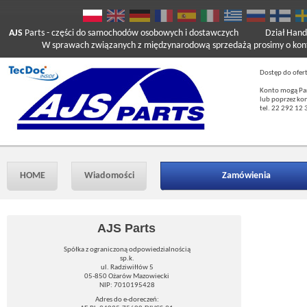
AJS
Parts
- części do samochodów osobowych i dostawczych
Dział Hand
W sprawach związanych z międzynarodową sprzedażą prosimy o kont
Dostęp do ofer
Konto mogą Pań
lub poprzez ko
tel. 22 292 12 
HOME
Wiadomości
Zamówienia
AJS Parts
Spółka z ograniczoną odpowiedzialnością
sp.k.
ul. Radziwiłłów 5
05-850 Ożarów Mazowiecki
NIP: 7010195428
Adres do e-doreczeń: