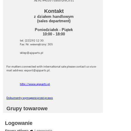
AE:PL-94035-75600-DIVCS-31
Kontakt
z działem handlowym
(sales department)
Poniedziałek - Piątek
10:00 - 18:00
tel. (22)292 12 30
Fax: Nr. wewnętrzny: 305
sklep@ajsparts.pl
For matters connected with international sale please contact us via e-
mail address: export@ajsparts.pl.
http://www.ajsparts.pl
Dokumenty wymagane przez prawo
Grupy towarowe
Logowanie