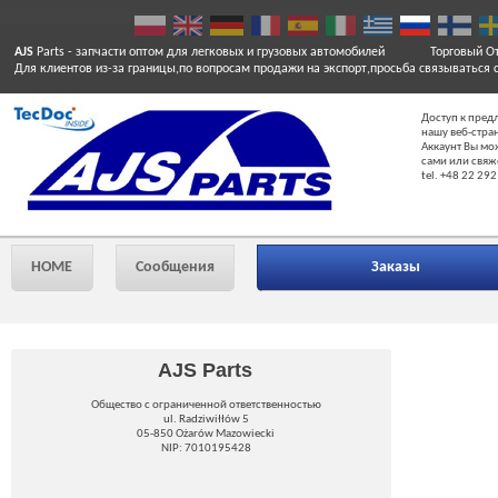
AJS
Parts
- запчасти оптом для легковых и грузовых автомобилей
Торговый От
Для клиентов из-за границы,по вопросам продажи на экспорт,просьба связываться 
Доступ к пред
нашу веб-стра
Аккаунт Вы мо
сами или свяж
tel. +48 22 292
HOME
Сообщения
Заказы
AJS Parts
Общество с ограниченной ответственностью
ul. Radziwiłłów 5
05-850 Ożarów Mazowiecki
NIP: 7010195428