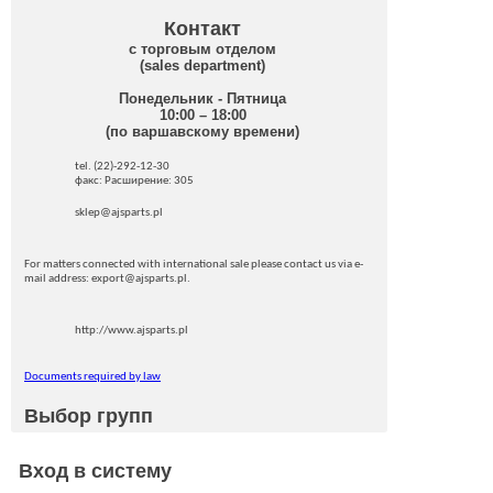
Контакт
с торговым отделом
(sales department)
Понедельник - Пятница
10:00 – 18:00
(по варшавскому времени)
tel. (22)-292-12-30
факс: Pасширение: 305
sklep@ajsparts.pl
For matters connected with international sale please contact us via e-
mail address: export@ajsparts.pl.
http://www.ajsparts.pl
Documents required by law
Выбор групп
Вход в систему