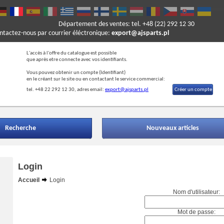
Département des ventes: tel. +48 (22) 292 12 30
ontactez-nous par courrier éléctronique:
export@ajsparts.pl
L'accès à l'offre du catalogue est possible
que après etre connecte avec vos identifiants.
Vous pouvez obtenir un compte (Ide
ntifiant)
en le créant sur le site ou en contactant le service commercial:
tel. +48 22 292 12 30, adres email:
export@ajsparts.pl
Créer un compte
Recherche
Nouveaux articles
Login
Accueil
Login
Nom d'utilisateur:
Mot de passe: