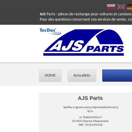
AJS
Parts
- pièces de rechange pour voitures et camions
Pour des questions concernant nos services de vente, c
HOME
Actualités
AJS Parts
Spółka z ograniczoną odpowiedzialnością
Sp.k.
ul. Radziwiłłów 5
05-850 Ożarów Mazowiecki
NIP: 7010195428