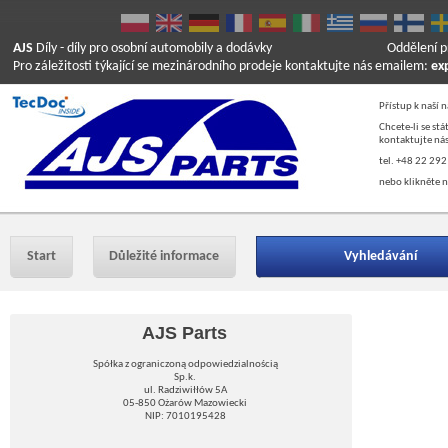
AJS
Díly
- díly pro osobní automobily a dodávky
Oddělení p
Pro záležitosti týkající se mezinárodního prodeje kontaktujte nás emailem:
ex
Přístup k naší 
Chcete-li se st
kontaktujte nás
tel. +48 22 292
nebo klikněte n
Start
Důležité informace
Vyhledávání
AJS Parts
Spółka z ograniczoną odpowiedzialnością
Sp.k.
ul. Radziwiłłów 5A
05-850 Ożarów Mazowiecki
NIP: 7010195428