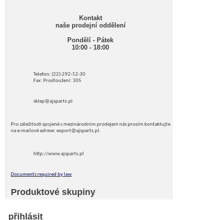
Kontakt
naše prodejní oddělení
Pondělí - Pátek
10:00 - 18:00
Telefon: (22)-292-12-30
Fax: Prodloužení: 305
sklep@ajsparts.pl
Pro záležitosti spojené s mezinárodním prodejem nás prosím kontaktujte
na e-mailové adrese: export@ajsparts.pl.
http://www.ajsparts.pl
Documents required by law
Produktové skupiny
přihlásit