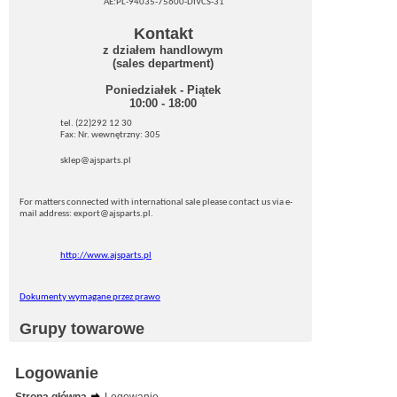
AE:PL-94035-75600-DIVCS-31
Kontakt
z działem handlowym
(sales department)
Poniedziałek - Piątek
10:00 - 18:00
tel. (22)292 12 30
Fax: Nr. wewnętrzny: 305
sklep@ajsparts.pl
For matters connected with international sale please contact us via e-
mail address: export@ajsparts.pl.
http://www.ajsparts.pl
Dokumenty wymagane przez prawo
Grupy towarowe
Logowanie