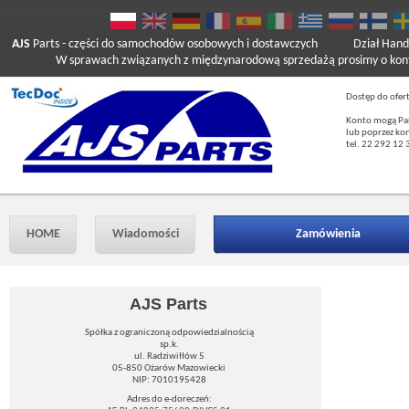
AJS
Parts
- części do samochodów osobowych i dostawczych
Dział Hand
W sprawach związanych z międzynarodową sprzedażą prosimy o kont
Dostęp do ofer
Konto mogą Pań
lub poprzez ko
tel. 22 292 12 
HOME
Wiadomości
Zamówienia
AJS Parts
Spółka z ograniczoną odpowiedzialnością
sp.k.
ul. Radziwiłłów 5
05-850 Ożarów Mazowiecki
NIP: 7010195428
Adres do e-doreczeń: