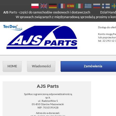
AJS
Parts
- części do samochodów osobowych i dostawczych
Dział Hand
W sprawach związanych z międzynarodową sprzedażą prosimy o kont
Dostęp do ofer
Konto mogą Pań
lub poprzez ko
tel. 22 292 12 
HOME
Wiadomości
Zamówienia
AJS Parts
Spółka z ograniczoną odpowiedzialnością
sp.k.
ul. Radziwiłłów 5
05-850 Ożarów Mazowiecki
NIP: 7010195428
Adres do e-doreczeń: