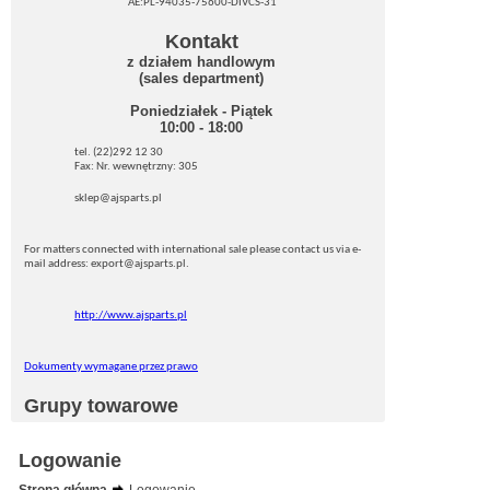
AE:PL-94035-75600-DIVCS-31
Kontakt
z działem handlowym
(sales department)
Poniedziałek - Piątek
10:00 - 18:00
tel. (22)292 12 30
Fax: Nr. wewnętrzny: 305
sklep@ajsparts.pl
For matters connected with international sale please contact us via e-
mail address: export@ajsparts.pl.
http://www.ajsparts.pl
Dokumenty wymagane przez prawo
Grupy towarowe
Logowanie