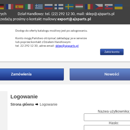
zych
Dział Handlowy: tel. (22) 292 12 30, mail: sklep@ajsparts.pl
ażą prosimy o kontakt mailowy:
export@ajsparts.pl
Dostęp do oferty katalogu możliwy jest po zalogowaniu.
Konto mogą Państwo otrzymać zakładając je w serwisie
lub poprzez kontakt z Działem Handlowym:
tel. 22 292 12 30, adres email:
sklep@ajsparts.pl
Załóż konto
Zamówienia
Nowości
Logowanie
Strona główna
Logowanie
Nazwa użytkownika:
Hasło: