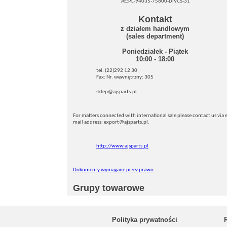
AE:PL-94035-75600-DIVCS-31
Kontakt
z działem handlowym
(sales department)
Poniedziałek - Piątek
10:00 - 18:00
tel. (22)292 12 30
Fax: Nr. wewnętrzny: 305
sklep@ajsparts.pl
For matters connected with international sale please contact us via e
mail address: export@ajsparts.pl.
http://www.ajsparts.pl
Dokumenty wymagane przez prawo
Grupy towarowe
Polityka prywatności