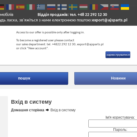
омобілів
Відділ продажів: тел. +48 22 292 12 30
удь ласка, зв'яжіться з нами електронною поштою:
export@ajsparts.pl
Access to our offer is possible only after logging in.
To become a registered user please contact
our sales department: tel. +4822 292 12 30, export@ajsparts.pl
or click “New account”.
зареєструватися
пошук
Новини
Вхід в систему
Домашня сторінка
Вхід в систему
Ім'я користувача:
Пароль: