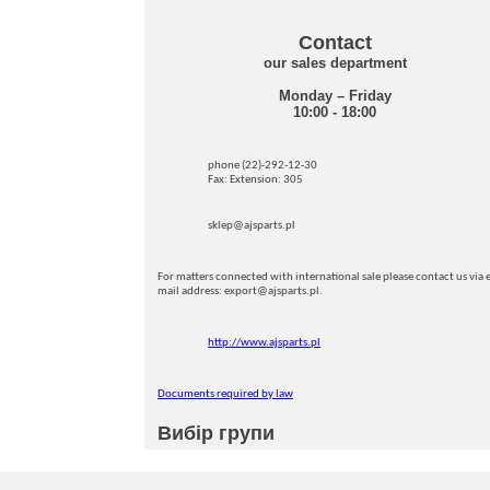
Contact
our sales department
Monday – Friday
10:00 - 18:00
phone (22)-292-12-30
Fax: Extension: 305
sklep@ajsparts.pl
For matters connected with international sale please contact us via e
mail address: export@ajsparts.pl.
http://www.ajsparts.pl
Documents required by law
Вибір групи