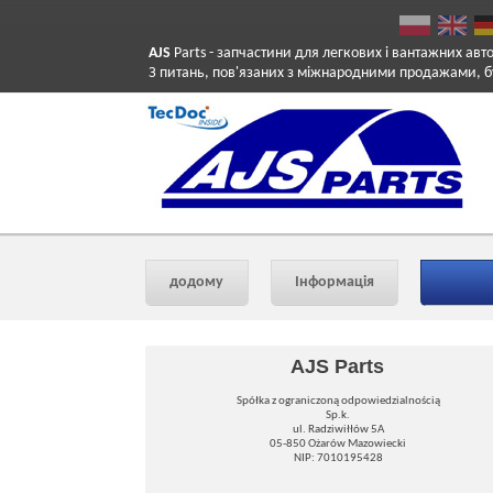
AJS
Parts
- запчастини для легкових і вантажних авт
З питань, пов'язаних з міжнародними продажами, б
додому
Інформація
AJS Parts
Spółka z ograniczoną odpowiedzialnością
Sp.k.
ul. Radziwiłłów 5A
05-850 Ożarów Mazowiecki
NIP: 7010195428