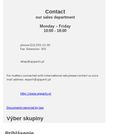
Contact
our sales department
Monday – Friday
10:00 - 18:00
phone (22)-292-12-30
Fax: Extension: 305
sklep@ajsparts.pl
For matters connected with international sale please contact us via e-
mail address: export@ajsparts.pl.
http://www.ajsparts.pl
Documents required by law
Výber skupiny
Prihlásenie