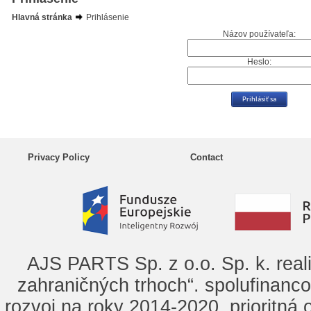
Hlavná stránka
Prihlásenie
Názov používateľa:
Heslo:
Privacy Policy
Contact
AJS PARTS Sp. z o.o. Sp. k. real
zahraničných trhoch“. spolufinanc
rozvoj na roky 2014-2020, prioritná