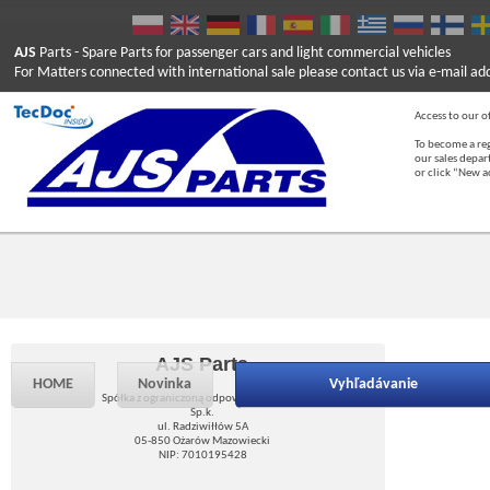
AJS
Parts
- Spare Parts for passenger cars and light commercial vehicles
For Matters connected with international sale please contact us via e-mail ad
Access to our of
To become a reg
our sales depa
or click “New 
AJS Parts
HOME
Novinka
Vyhľadávanie
Spółka z ograniczoną odpowiedzialnością
Sp.k.
ul. Radziwiłłów 5A
05-850 Ożarów Mazowiecki
NIP: 7010195428