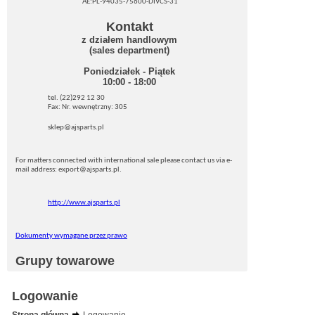
AE:PL-94035-75600-DIVCS-31
Kontakt
z działem handlowym
(sales department)
Poniedziałek - Piątek
10:00 - 18:00
tel. (22)292 12 30
Fax: Nr. wewnętrzny: 305
sklep@ajsparts.pl
For matters connected with international sale please contact us via e-
mail address: export@ajsparts.pl.
http://www.ajsparts.pl
Dokumenty wymagane przez prawo
Grupy towarowe
Logowanie