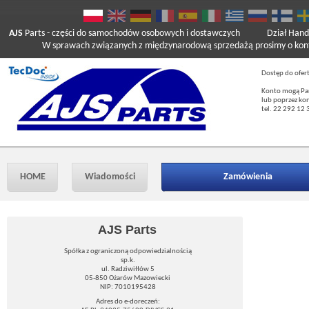
AJS
Parts
- części do samochodów osobowych i dostawczych
Dział Hand
W sprawach związanych z międzynarodową sprzedażą prosimy o kont
Dostęp do ofer
Konto mogą Pań
lub poprzez ko
tel. 22 292 12 
HOME
Wiadomości
Zamówienia
AJS Parts
Spółka z ograniczoną odpowiedzialnością
sp.k.
ul. Radziwiłłów 5
05-850 Ożarów Mazowiecki
NIP: 7010195428
Adres do e-doreczeń: