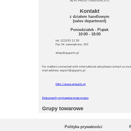
AE:PL-94035-75600-DIVCS-31
Kontakt
z działem handlowym
(sales department)
Poniedziałek - Piątek
10:00 - 18:00
tel. (22)292 12 30
Fax: Nr. wewnętrzny: 305
sklep@ajsparts.pl
For matters connected with international sale please contact us via e
mail address: export@ajsparts.pl.
http://www.ajsparts.pl
Dokumenty wymagane przez prawo
Grupy towarowe
Polityka prywatności