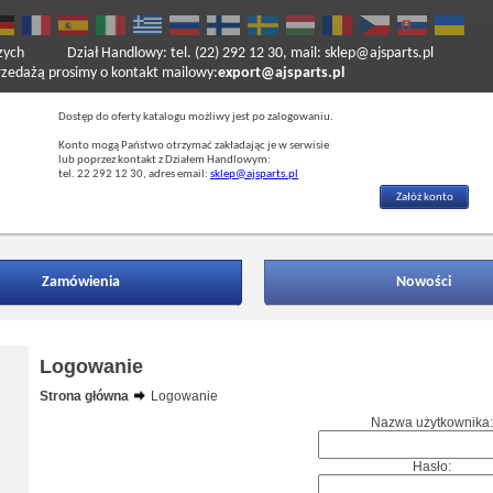
zych
Dział Handlowy: tel. (22) 292 12 30, mail: sklep@ajsparts.pl
ażą prosimy o kontakt mailowy:
export@ajsparts.pl
Dostęp do oferty katalogu możliwy jest po zalogowaniu.
Konto mogą Państwo otrzymać zakładając je w serwisie
lub poprzez kontakt z Działem Handlowym:
tel. 22 292 12 30, adres email:
sklep@ajsparts.pl
Załóż konto
Zamówienia
Nowości
Logowanie
Strona główna
Logowanie
Nazwa użytkownika:
Hasło: