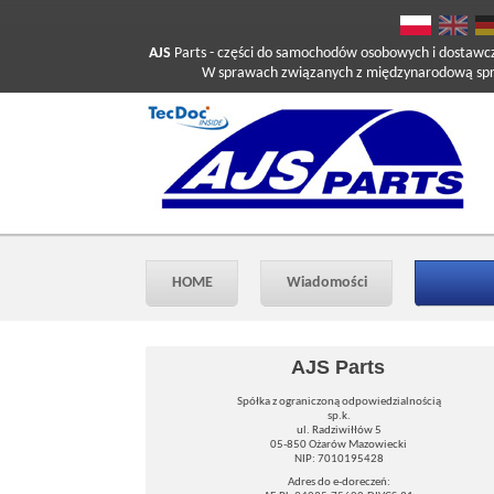
AJS
Parts
- części do samochodów osobowych i dostawc
W sprawach związanych z międzynarodową sprzed
HOME
Wiadomości
AJS Parts
Spółka z ograniczoną odpowiedzialnością
sp.k.
ul. Radziwiłłów 5
05-850 Ożarów Mazowiecki
NIP: 7010195428
Adres do e-doreczeń: