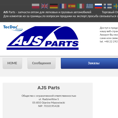
AJS
Parts
- запчасти оптом для легковых и грузовых автомобилей
Торговый От
Для клиентов из-за границы,по вопросам продажи на экспорт,просьба связываться 
Доступ к пред
нашу веб-стра
Аккаунт Вы мо
сами или свяж
tel. +48 22 292
HOME
Сообщения
Заказы
AJS Parts
Общество с ограниченной ответственностью
ul. Radziwiłłów 5
05-850 Ożarów Mazowiecki
NIP: 7010195428