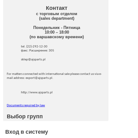
Контакт
с торговым отделом
(sales department)
Понедельник - Пятница
10:00 – 18:00
(по варшавскому времени)
tel. (22)-292-12-30
факс: Pасширение: 305
sklep@ajsparts.pl
For matters connected with international sale please contact us via e-
mail address: export@ajsparts.pl.
http://www.ajsparts.pl
Documents required by law
Выбор групп
Вход в систему