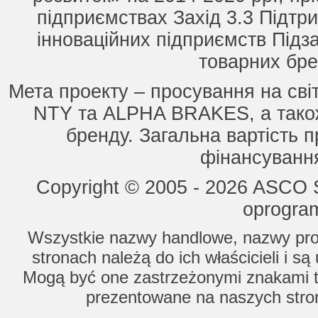
підприємствах Захід 3.3 Підтри
інноваційних підприємств Підз
товарних бре
Мета проекту – просування на сві
NTY та ALPHA BRAKES, а також
бренду. Загальна вартість п
фінансування
Copyright © 2005 - 2026 ASCO Sy
oprogram
Wszystkie nazwy handlowe, nazwy prod
stronach należą do ich właścicieli i s
Mogą być one zastrzeżonymi znakami to
prezentowane na naszych stron