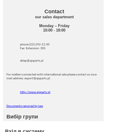
Contact
our sales department
Monday – Friday
10:00 - 18:00
phone (22)-292-12-30
Fax: Extension: 305
sklep@ajsparts.pl
For matters connected with international sale please contact us via e-
mail address: export@ajsparts.pl.
http://www.ajsparts.pl
Documents required by law
Вибір групи
Вхід в систему