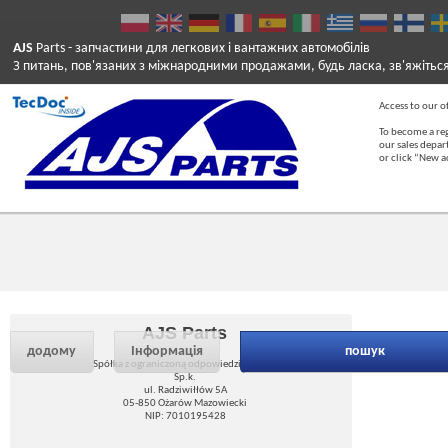
AJS
Parts
- запчастини для легкових і вантажних автомобілів
З питань, пов'язаних з міжнародними продажами, будь ласка, зв'яжітьс
Access to our of
To become a reg
our sales depa
or click “New 
AJS Parts
додому
Інформація
пошук
Spółka z ograniczoną odpowiedzialnością
Sp.k.
ul. Radziwiłłów 5A
05-850 Ożarów Mazowiecki
NIP: 7010195428