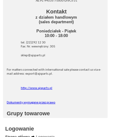
AE:PL-94035-75600-DIVCS-31
Kontakt
z działem handlowym
(sales department)
Poniedziałek - Piątek
10:00 - 18:00
tel. (22)292 12 30
Fax: Nr. wewnętrzny: 305
sklep@ajsparts.pl
For matters connected with international sale please contact us via e-
mail address: export@ajsparts.pl.
http://www.ajsparts.pl
Dokumenty wymagane przez prawo
Grupy towarowe
Logowanie