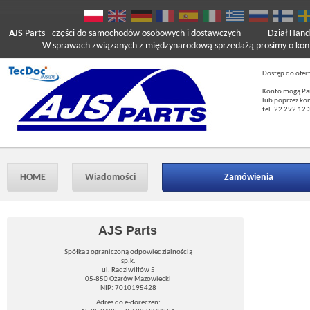
AJS
Parts
- części do samochodów osobowych i dostawczych
Dział Hand
W sprawach związanych z międzynarodową sprzedażą prosimy o kont
Dostęp do ofer
Konto mogą Pań
lub poprzez ko
tel. 22 292 12 
HOME
Wiadomości
Zamówienia
AJS Parts
Spółka z ograniczoną odpowiedzialnością
sp.k.
ul. Radziwiłłów 5
05-850 Ożarów Mazowiecki
NIP: 7010195428
Adres do e-doreczeń: