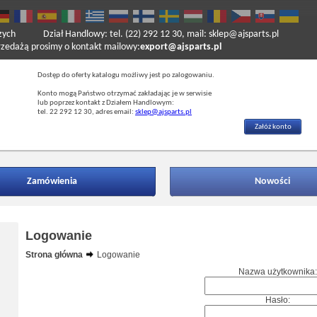
zych
Dział Handlowy: tel. (22) 292 12 30, mail: sklep@ajsparts.pl
ażą prosimy o kontakt mailowy:
export@ajsparts.pl
Dostęp do oferty katalogu możliwy jest po zalogowaniu.
Konto mogą Państwo otrzymać zakładając je w serwisie
lub poprzez kontakt z Działem Handlowym:
tel. 22 292 12 30, adres email:
sklep@ajsparts.pl
Załóż konto
Zamówienia
Nowości
Logowanie
Strona główna
Logowanie
Nazwa użytkownika:
Hasło: