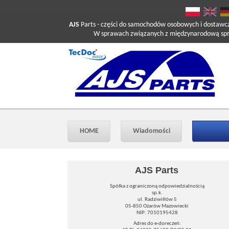
AJS
Parts
- części do samochodów osobowych i dostawc
W sprawach związanych z międzynarodową sprzed
HOME
Wiadomości
AJS Parts
Spółka z ograniczoną odpowiedzialnością
sp.k.
ul. Radziwiłłów 5
05-850 Ożarów Mazowiecki
NIP: 7010195428
Adres do e-doreczeń: