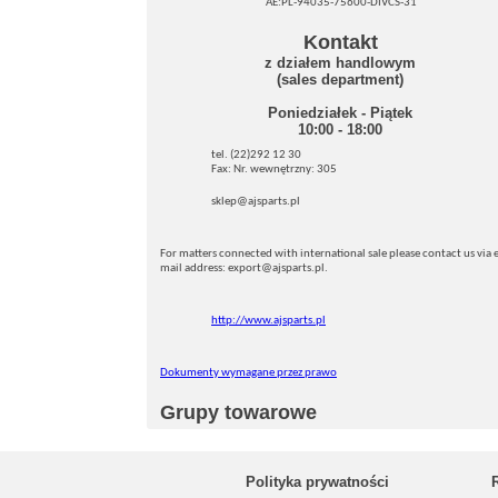
AE:PL-94035-75600-DIVCS-31
Kontakt
z działem handlowym
(sales department)
Poniedziałek - Piątek
10:00 - 18:00
tel. (22)292 12 30
Fax: Nr. wewnętrzny: 305
sklep@ajsparts.pl
For matters connected with international sale please contact us via e
mail address: export@ajsparts.pl.
http://www.ajsparts.pl
Dokumenty wymagane przez prawo
Grupy towarowe
Polityka prywatności