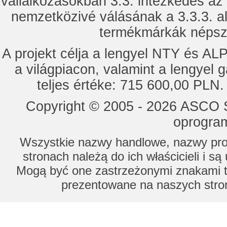
vállalkozásokban 3.3. intézkedés az
nemzetközivé válásának a 3.3.3. a
termékmárkák népsze
A projekt célja a lengyel NTY és 
a világpiacon, valamint a lengyel 
teljes értéke: 715 600,00 PLN.
Copyright © 2005 - 2026 ASCO Sy
oprogram
Wszystkie nazwy handlowe, nazwy prod
stronach należą do ich właścicieli i s
Mogą być one zastrzeżonymi znakami to
prezentowane na naszych stron