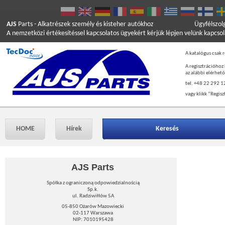
AJS
Parts
- Alkatrészek személy és kisteher autókhoz
Ügyfélszol
A nemzetközi értékesítéssel kapcsolatos ügyekért kérjük lépjen velünk kapcso
A katalógus csak r
A regisztrációhoz
az alábbi elérhet
tel. +48 22 292 1
vagy klikk ”Regisz
HOME
Hírek
Keresés
AJS Parts
Spółka z ograniczoną odpowiedzialnością
Sp.k.
ul. Radziwiłłów 5A
05-850 Ożarów Mazowiecki
02-117 Warszawa
NIP: 7010195428