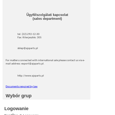
Ügyfélszolgálati kapcsolat
(sales department)
tel. (22)-292-12-30
Fax: Kiterjesztés: 305
sklep@ajsparts.pl
For matters connected with international sale please contact us via e-
mail address: export@ajsparts.pl.
http://www.ajsparts.pl
Documents required by law
Wybór grup
Logowanie