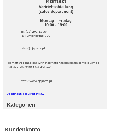
Kontakt
Vertriebsabteilung
(sales department)
Montag – Freitag
10:00 - 18:00
tel. (22)-292-12-30
Fax: Erweiterung: 305
sklep@ajsparts.pl
For matters connected with international sale please contact us via e-
mail address: export@ajsparts.pl.
http://www.ajsparts.pl
Documents required by law
Kategorien
Kundenkonto