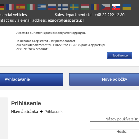
mercial vehicles
Sales department: tel. +48 22 292 12 30
ntact us via e-mail address:
export@ajsparts.pl
Access to our offer is possible only after logging in.
To become a registered user please contact
our sales department: tel. +4822 292 12 30, export@ajsparts.pl
or click “New account”.
Nové konto
Vyhľadávanie
Nové položky
Prihlásenie
Hlavná stránka
Prihlásenie
Názov používateľa:
Heslo: