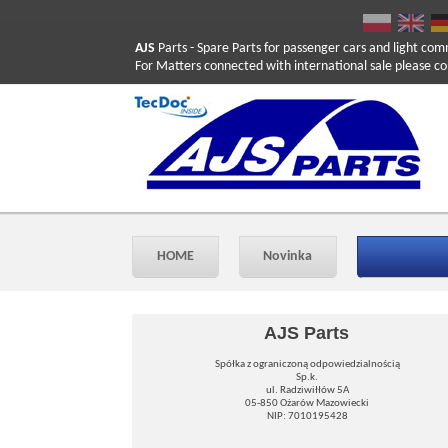
AJS
Parts
- Spare Parts for passenger cars and light com
For Matters connected with international sale please co
HOME
Novinka
AJS Parts
Spółka z ograniczoną odpowiedzialnością
Sp.k.
ul. Radziwiłłów 5A
05-850 Ożarów Mazowiecki
NIP: 7010195428