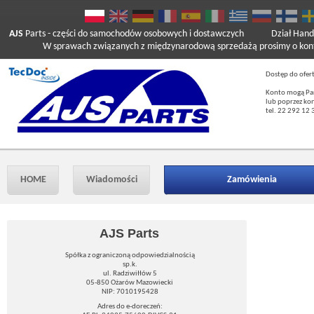
AJS
Parts
- części do samochodów osobowych i dostawczych
Dział Hand
W sprawach związanych z międzynarodową sprzedażą prosimy o kont
Dostęp do ofer
Konto mogą Pań
lub poprzez ko
tel. 22 292 12 
HOME
Wiadomości
Zamówienia
AJS Parts
Spółka z ograniczoną odpowiedzialnością
sp.k.
ul. Radziwiłłów 5
05-850 Ożarów Mazowiecki
NIP: 7010195428
Adres do e-doreczeń: