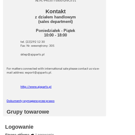
AE:PL-94035-75600-DIVCS-31
Kontakt
z działem handlowym
(sales department)
Poniedziałek - Piątek
10:00 - 18:00
tel. (22)292 12 30
Fax: Nr. wewnętrzny: 305
sklep@ajsparts.pl
For matters connected with international sale please contact us via e-
mail address: export@ajsparts.pl.
http://www.ajsparts.pl
Dokumenty wymagane przez prawo
Grupy towarowe
Logowanie