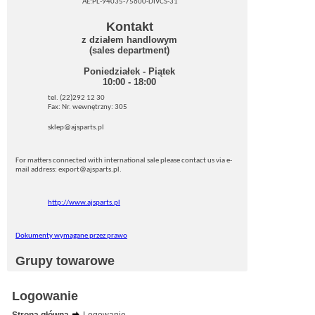
AE:PL-94035-75600-DIVCS-31
Kontakt
z działem handlowym
(sales department)
Poniedziałek - Piątek
10:00 - 18:00
tel. (22)292 12 30
Fax: Nr. wewnętrzny: 305
sklep@ajsparts.pl
For matters connected with international sale please contact us via e-
mail address: export@ajsparts.pl.
http://www.ajsparts.pl
Dokumenty wymagane przez prawo
Grupy towarowe
Logowanie