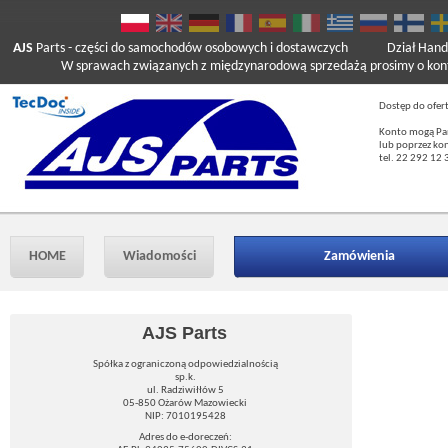
AJS
Parts
- części do samochodów osobowych i dostawczych
Dział Hand
W sprawach związanych z międzynarodową sprzedażą prosimy o kont
Dostęp do ofer
Konto mogą Pań
lub poprzez ko
tel. 22 292 12 
HOME
Wiadomości
Zamówienia
AJS Parts
Spółka z ograniczoną odpowiedzialnością
sp.k.
ul. Radziwiłłów 5
05-850 Ożarów Mazowiecki
NIP: 7010195428
Adres do e-doreczeń: