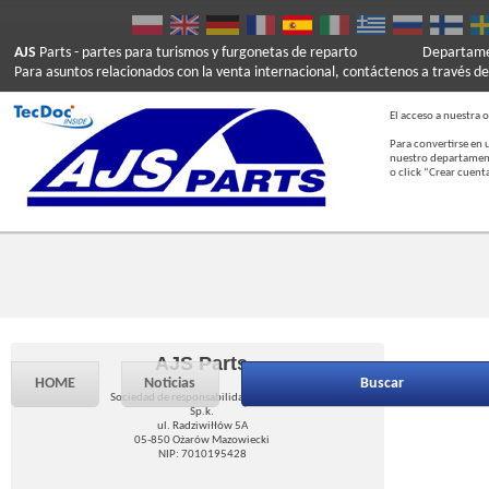
AJS
Parts
- partes para turismos y furgonetas de reparto
Departamen
Para asuntos relacionados con la venta internacional, contáctenos a través de
El acceso a nuestra o
Para convertirse en 
nuestro departament
o click “Crear cuent
AJS Parts
HOME
Noticias
Buscar
Sociedad de responsabilidad limitada
Sp.k.
ul. Radziwiłłów 5A
05-850 Ożarów Mazowiecki
NIP: 7010195428