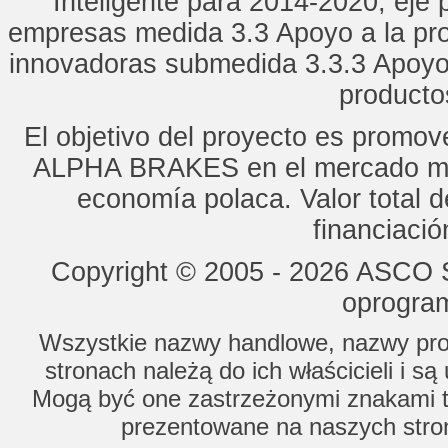
Inteligente para 2014-2020, eje p
empresas medida 3.3 Apoyo a la pro
innovadoras submedida 3.3.3 Apoyo
productos
El objetivo del proyecto es promo
ALPHA BRAKES en el mercado mun
economía polaca. Valor total d
financiaci
Copyright © 2005 - 2026 ASCO Sy
oprogram
Wszystkie nazwy handlowe, nazwy prod
stronach należą do ich właścicieli i s
Mogą być one zastrzeżonymi znakami to
prezentowane na naszych stron