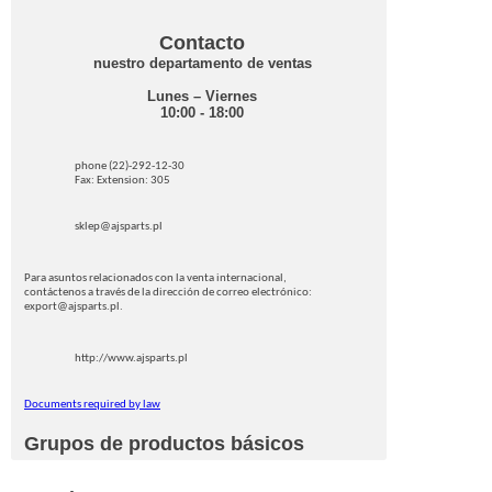
Contacto
nuestro departamento de ventas
Lunes – Viernes
10:00 - 18:00
phone (22)-292-12-30
Fax: Extension: 305
sklep@ajsparts.pl
Para asuntos relacionados con la venta internacional,
contáctenos a través de la dirección de correo electrónico:
export@ajsparts.pl.
http://www.ajsparts.pl
Documents required by law
Grupos de productos básicos