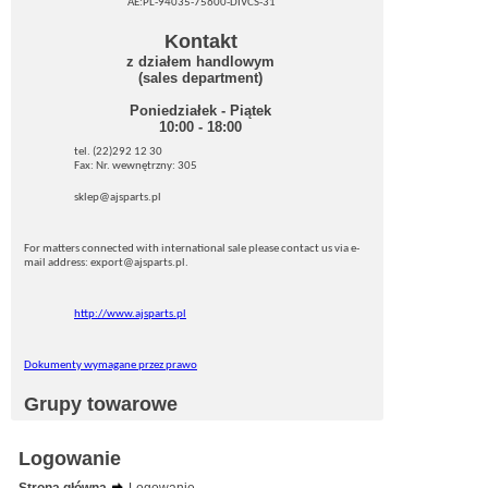
AE:PL-94035-75600-DIVCS-31
Kontakt
z działem handlowym
(sales department)
Poniedziałek - Piątek
10:00 - 18:00
tel. (22)292 12 30
Fax: Nr. wewnętrzny: 305
sklep@ajsparts.pl
For matters connected with international sale please contact us via e-
mail address: export@ajsparts.pl.
http://www.ajsparts.pl
Dokumenty wymagane przez prawo
Grupy towarowe
Logowanie