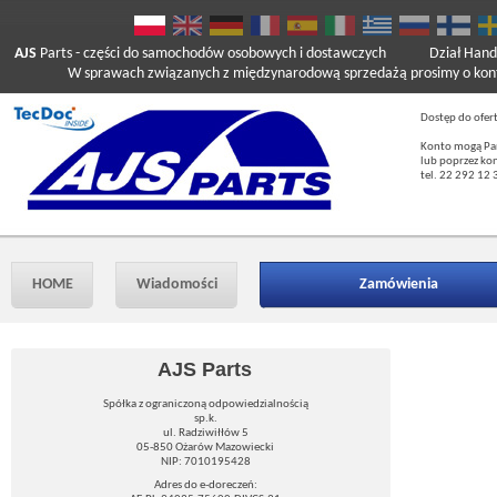
AJS
Parts
- części do samochodów osobowych i dostawczych
Dział Hand
W sprawach związanych z międzynarodową sprzedażą prosimy o kont
Dostęp do ofer
Konto mogą Pań
lub poprzez ko
tel. 22 292 12 
HOME
Wiadomości
Zamówienia
AJS Parts
Spółka z ograniczoną odpowiedzialnością
sp.k.
ul. Radziwiłłów 5
05-850 Ożarów Mazowiecki
NIP: 7010195428
Adres do e-doreczeń: