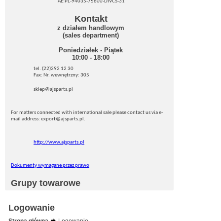
AE:PL-94035-75600-DIVCS-31
Kontakt
z działem handlowym
(sales department)
Poniedziałek - Piątek
10:00 - 18:00
tel. (22)292 12 30
Fax: Nr. wewnętrzny: 305
sklep@ajsparts.pl
For matters connected with international sale please contact us via e-
mail address: export@ajsparts.pl.
http://www.ajsparts.pl
Dokumenty wymagane przez prawo
Grupy towarowe
Logowanie