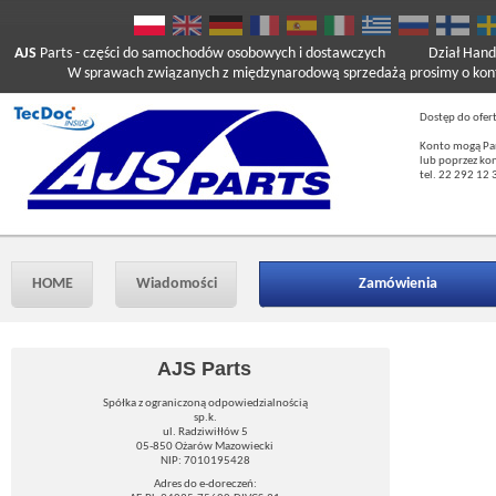
AJS
Parts
- części do samochodów osobowych i dostawczych
Dział Hand
W sprawach związanych z międzynarodową sprzedażą prosimy o kont
Dostęp do ofer
Konto mogą Pań
lub poprzez ko
tel. 22 292 12 
HOME
Wiadomości
Zamówienia
AJS Parts
Spółka z ograniczoną odpowiedzialnością
sp.k.
ul. Radziwiłłów 5
05-850 Ożarów Mazowiecki
NIP: 7010195428
Adres do e-doreczeń: