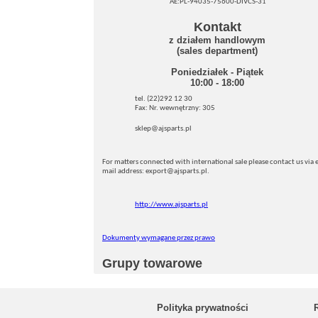
AE:PL-94035-75600-DIVCS-31
Kontakt
z działem handlowym
(sales department)
Poniedziałek - Piątek
10:00 - 18:00
tel. (22)292 12 30
Fax: Nr. wewnętrzny: 305
sklep@ajsparts.pl
For matters connected with international sale please contact us via e
mail address: export@ajsparts.pl.
http://www.ajsparts.pl
Dokumenty wymagane przez prawo
Grupy towarowe
Polityka prywatności