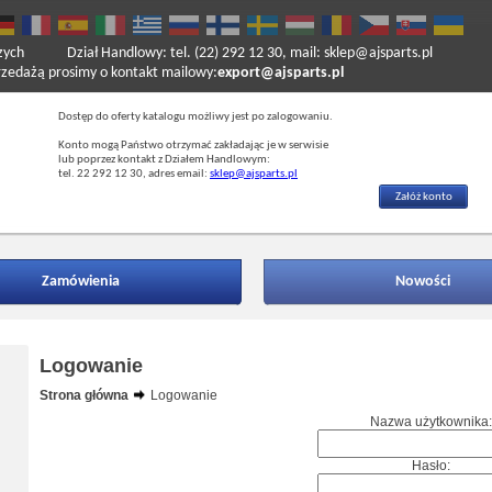
zych
Dział Handlowy: tel. (22) 292 12 30, mail: sklep@ajsparts.pl
ażą prosimy o kontakt mailowy:
export@ajsparts.pl
Dostęp do oferty katalogu możliwy jest po zalogowaniu.
Konto mogą Państwo otrzymać zakładając je w serwisie
lub poprzez kontakt z Działem Handlowym:
tel. 22 292 12 30, adres email:
sklep@ajsparts.pl
Załóż konto
Zamówienia
Nowości
Logowanie
Strona główna
Logowanie
Nazwa użytkownika:
Hasło: