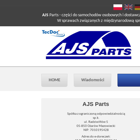
AJS
Parts
- części do samochodów osobowych i dostawc
W sprawach związanych z międzynarodową sprzed
HOME
Wiadomości
AJS Parts
Spółka z ograniczoną odpowiedzialnością
sp.k.
ul. Radziwiłłów 5
05-850 Ożarów Mazowiecki
NIP: 7010195428
Adres do e-doreczeń: