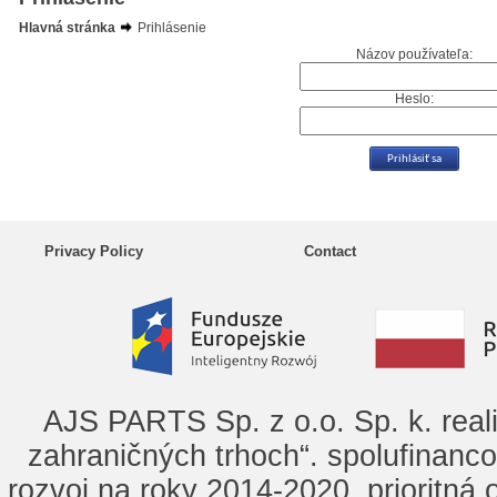
Hlavná stránka
Prihlásenie
Názov používateľa:
Heslo:
Privacy Policy
Contact
AJS PARTS Sp. z o.o. Sp. k. real
zahraničných trhoch“. spolufinanc
rozvoj na roky 2014-2020, prioritná