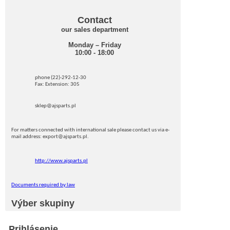
Contact
our sales department
Monday – Friday
10:00 - 18:00
phone (22)-292-12-30
Fax: Extension: 305
sklep@ajsparts.pl
For matters connected with international sale please contact us via e-
mail address: export@ajsparts.pl.
http://www.ajsparts.pl
Documents required by law
Výber skupiny
Prihlásenie