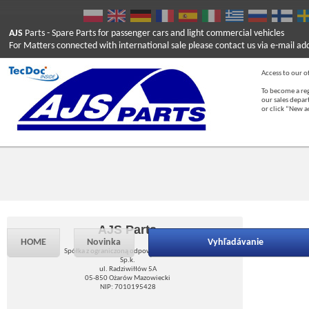
AJS
Parts
- Spare Parts for passenger cars and light commercial vehicles
For Matters connected with international sale please contact us via e-mail ad
Access to our of
To become a reg
our sales depa
or click “New 
AJS Parts
HOME
Novinka
Vyhľadávanie
Spółka z ograniczoną odpowiedzialnością
Sp.k.
ul. Radziwiłłów 5A
05-850 Ożarów Mazowiecki
NIP: 7010195428