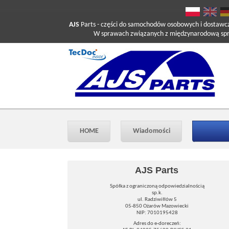
AJS
Parts
- części do samochodów osobowych i dostawc
W sprawach związanych z międzynarodową sprzed
HOME
Wiadomości
AJS Parts
Spółka z ograniczoną odpowiedzialnością
sp.k.
ul. Radziwiłłów 5
05-850 Ożarów Mazowiecki
NIP: 7010195428
Adres do e-doreczeń: