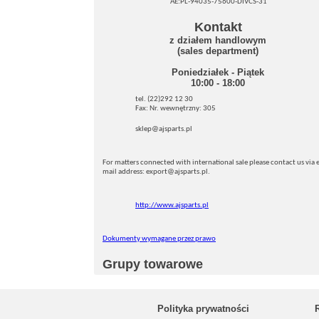
AE:PL-94035-75600-DIVCS-31
Kontakt
z działem handlowym
(sales department)
Poniedziałek - Piątek
10:00 - 18:00
tel. (22)292 12 30
Fax: Nr. wewnętrzny: 305
sklep@ajsparts.pl
For matters connected with international sale please contact us via e
mail address: export@ajsparts.pl.
http://www.ajsparts.pl
Dokumenty wymagane przez prawo
Grupy towarowe
Polityka prywatności