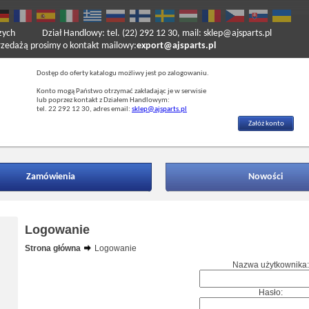
zych
Dział Handlowy: tel. (22) 292 12 30, mail: sklep@ajsparts.pl
ażą prosimy o kontakt mailowy:
export@ajsparts.pl
Dostęp do oferty katalogu możliwy jest po zalogowaniu.
Konto mogą Państwo otrzymać zakładając je w serwisie
lub poprzez kontakt z Działem Handlowym:
tel. 22 292 12 30, adres email:
sklep@ajsparts.pl
Załóż konto
Zamówienia
Nowości
Logowanie
Strona główna
Logowanie
Nazwa użytkownika:
Hasło: