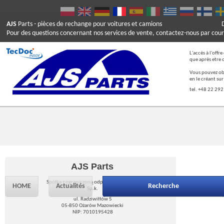
AJS
Parts
- pièces de rechange pour voitures et camions
Pour des questions concernant nos services de vente, contactez-nous par cour
L'accès à l'offr
que après etre 
Vous pouvez ob
en le créant su
tel. +48 22 292
AJS Parts
Spółka z ograniczoną odpowiedzialnością
HOME
Actualités
Recherche
Sp.k.
ul. Radziwiłłów 5
05-850 Ożarów Mazowiecki
NIP: 7010195428